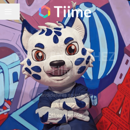
Partager la page
Menu carrière
BIENVENUE CHEZ
TIIME
Offres d'emploi
Faire défiler jusqu'au contenu