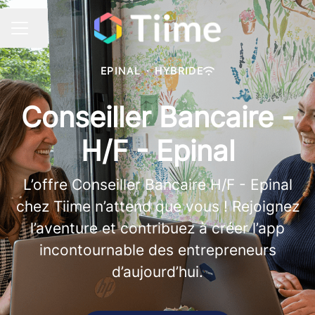
Partager la page
Menu carrière
EPINAL
·
HYBRIDE
Conseiller Bancaire -
H/F - Epinal
L’offre Conseiller Bancaire H/F - Epinal
chez Tiime n’attend que vous ! Rejoignez
l’aventure et contribuez à créer l’app
incontournable des entrepreneurs
d’aujourd’hui.