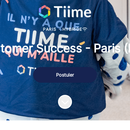
PARIS
·
HYBRIDE
tomer Success - Paris (
Postuler