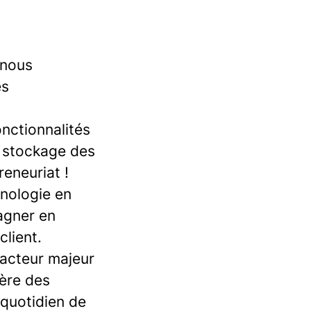
 nous
es
nctionnalités
, stockage des
reneuriat !
hnologie en
gagner en
client.
n acteur majeur
ière des
 quotidien de