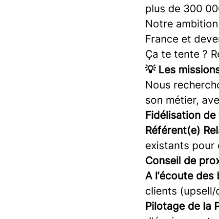
plus de 300 00
Notre ambition
France et deven
Ça te tente ? R
💡 Les missions
Nous recherchon
son métier, av
Fidélisation de 
Référent(e) Rel
existants pour 
Conseil de prox
A l’écoute des 
clients (upsell/
Pilotage de la