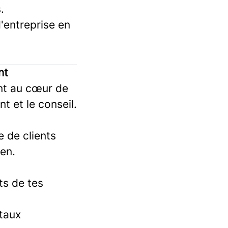
.
entreprise en
nt
ent au cœur de
 et le conseil.
e de clients
ien.
ts de tes
 taux