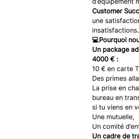
d’équipement m
Customer Succ
une satisfactio
insatisfactions.
💻Pourquoi nou
Un package addi
4000 € :
10 € en carte T
Des primes all
La prise en ch
bureau en tran
si tu viens en 
Une mutuelle,
Un comité d’ent
Un cadre de tra