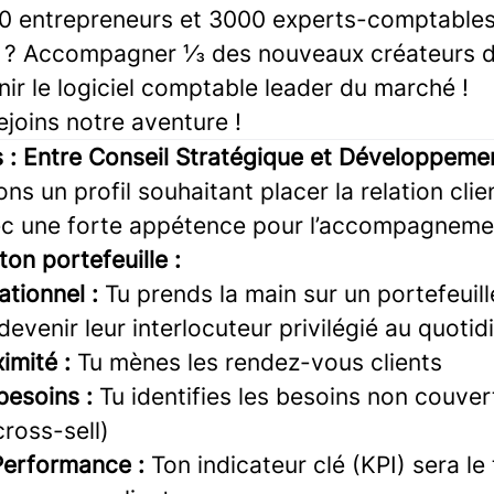
0 entrepreneurs et 3000 experts-comptables
 ? Accompagner ⅓ des nouveaux créateurs d'
ir le logiciel comptable leader du marché !
ejoins notre aventure !
 :
Entre Conseil Stratégique et Développeme
s un profil souhaitant placer la relation cli
ec une forte appétence pour l’accompagnement
ton portefeuille :
ationnel :
Tu prends la main sur un portefeuill
devenir leur interlocuteur privilégié au quotid
imité :
Tu mènes les rendez-vous clients
besoins :
Tu identifies les besoins non couver
cross-sell)
 Performance :
Ton indicateur clé (KPI) sera le